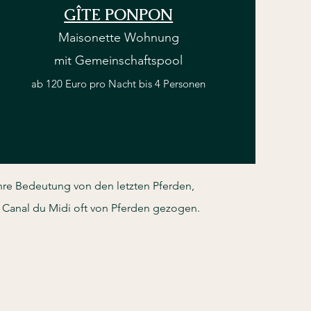
GÎTE PONPON
Mai
s
onette Wo
hnung
mit Gemein
schaftspo
ol
ab 120 Euro pro Nacht bis 4 Personen
hre Bedeutung von den letzten Pferden,
 Canal du Midi oft von Pferden gezogen.