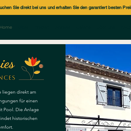
uchen Sie direkt bei uns und erhalten Sie den garantiert besten Prei
Home
Gîtes
Freizeit
Anreise
Galerie
Über uns
FAQ
 liegen direkt am
ingungen für einen
t Pool. Die Anlage
bindet historischen
mfort.