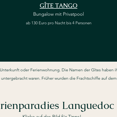
GÎTE TANGO
Bungalow mit
Privatpool
ab 130 Euro pro Nacht bis 4 Personen
e Unterkunft oder Ferienwohnung. Die Namen der Gîtes haben i
untergebracht waren. Früher wurden die Frachtschiffe auf dem
erienparadies Languedoc
Klicke auf das Bild für Tipps!