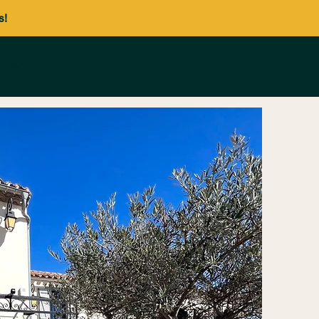
s!
AGB