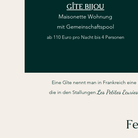
GÎTE
BIJOU
Mai
s
onette Woh
nung
mit Gemeins
chaftspoo
l
ab 110
Euro pro Nacht bis 4 Personen
Eine Gîte nennt man in Frankreich ein
Les Petites Ecuries
die in den Stallungen
F