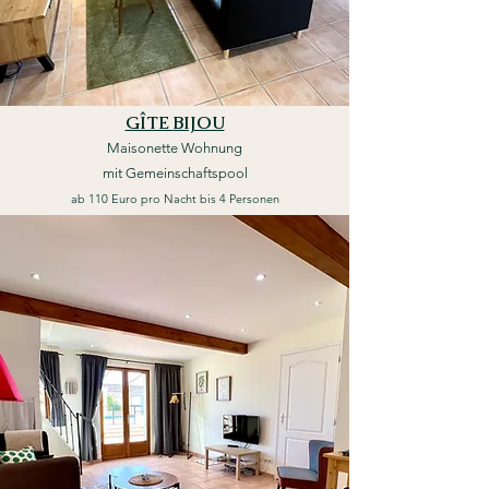
GÎTE
BIJOU
Mai
s
onette Woh
nung
mit Gemeins
chaftspoo
l
ab 110
Euro pro Nacht bis 4 Personen