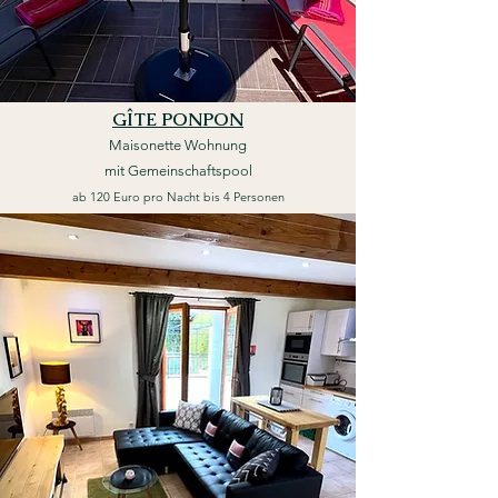
GÎTE PONPON
Mai
s
onette Wo
hnung
mit Gemein
schaftspo
ol
ab 120 Euro pro Nacht bis 4 Personen